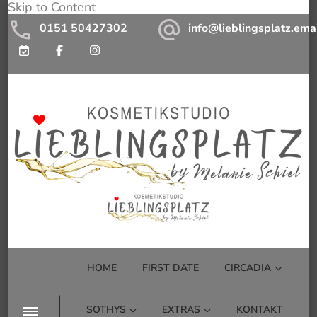
Skip to Content
0151 50427302
info@lieblingsplatz.ema
Kosmetikstudio Lieblingsplatz by
Kosmetikstudio mit Wohlfühlfaktor
Melanie Schiel
HOME
FIRST DATE
CIRCADIA
SOTHYS
EXTRAS
KONTAKT