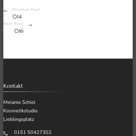
Post
Previous Post
014
Navigation
Next Post
016
Kontakt
Melanie Schiel
Kosmetikstudio
Lieblingsplatz
0151 50427302