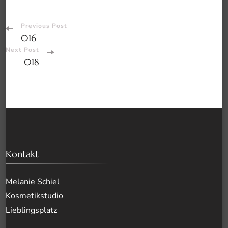
Post
Previous Post
016
Navigation
Next Post
018
Kontakt
Melanie Schiel
Kosmetikstudio
Lieblingsplatz