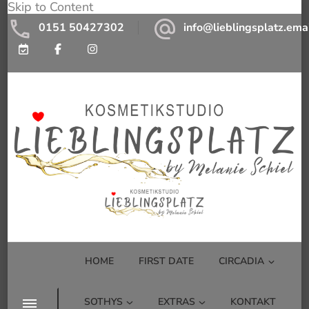
Skip to Content
0151 50427302
info@lieblingsplatz.ema
Kosmetikstudio Lieblingsplatz by
Kosmetikstudio mit Wohlfühlfaktor
Melanie Schiel
HOME
FIRST DATE
CIRCADIA
SOTHYS
EXTRAS
KONTAKT