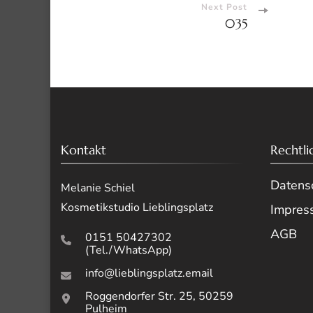
Navigati
Next Post
035
Kontakt
Rechtli
Datensc
Melanie Schiel
Kosmetikstudio Lieblingsplatz
Impres
AGB
0151 50427302
(Tel./WhatsApp)
info@lieblingsplatz.email
Roggendorfer Str. 25, 50259
Pulheim