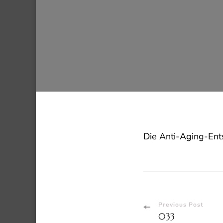
Die Anti-Aging-Ent
Post
Previous Post
033