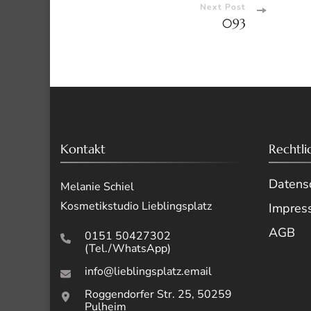
Navigati
Next Post
093
Kontakt
Rechtli
Datensc
Melanie Schiel
Kosmetikstudio Lieblingsplatz
Impres
AGB
0151 50427302
(Tel./WhatsApp)
info@lieblingsplatz.email
Roggendorfer Str. 25, 50259
Pulheim