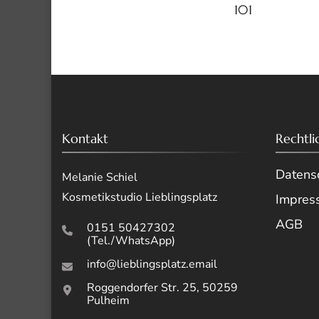
Navigati
101
Kontakt
Rechtli
Datensc
Melanie Schiel
Kosmetikstudio Lieblingsplatz
Impres
AGB
0151 50427302
(Tel./WhatsApp)
info@lieblingsplatz.email
Roggendorfer Str. 25, 50259
Pulheim