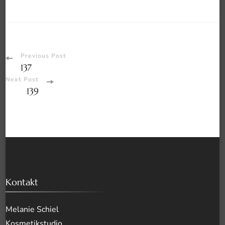
Post
Previous Post
137
Navigation
Next Post
139
Kontakt
Melanie Schiel
Kosmetikstudio