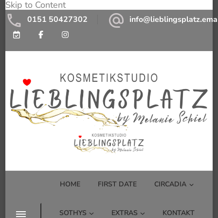
Skip to Content
0151 50427302
info@lieblingsplatz.ema
Kosmetikstudio Lieblingsplatz by
Kosmetikstudio mit Wohlfühlfaktor
Melanie Schiel
HOME
FIRST DATE
CIRCADIA
SOTHYS
EXTRAS
KONTAKT