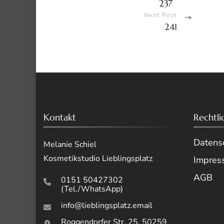
237
Navigati
Next Post
241
Kontakt
Rechtli
Datensc
Melanie Schiel
Kosmetikstudio Lieblingsplatz
Impres
AGB
0151 50427302
(Tel./WhatsApp)
info@lieblingsplatz.email
Roggendorfer Str. 25, 50259