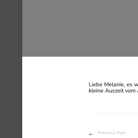
Liebe Melanie, es w
kleine Auszeit vom 
Post
Previous Post