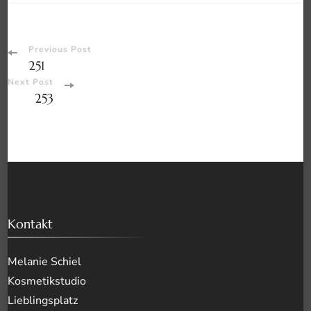
Post
Previous Post
251
Navigation
Next Post
253
Kontakt
Melanie Schiel
Kosmetikstudio
Lieblingsplatz