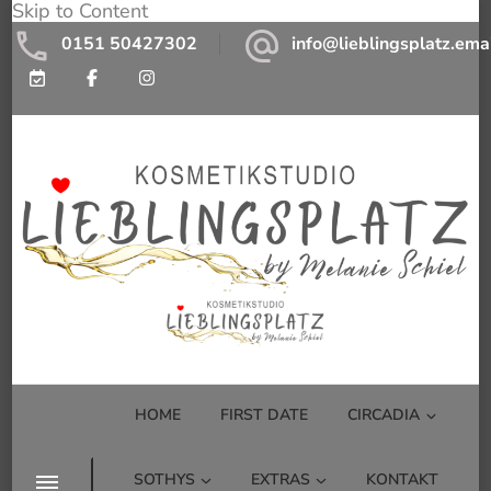
Skip to Content
0151 50427302
info@lieblingsplatz.ema
Kosmetikstudio Lieblingsplatz by
Kosmetikstudio mit Wohlfühlfaktor
Melanie Schiel
HOME
FIRST DATE
CIRCADIA
SOTHYS
EXTRAS
KONTAKT