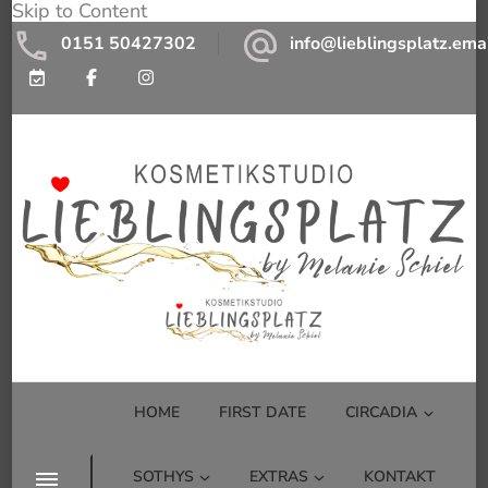
Skip to Content
0151 50427302
info@lieblingsplatz.ema
Kosmetikstudio Lieblingsplatz by
Kosmetikstudio mit Wohlfühlfaktor
Melanie Schiel
HOME
FIRST DATE
CIRCADIA
SOTHYS
EXTRAS
KONTAKT