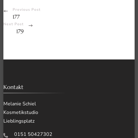
Post
Previous Post
177
Navigation
Next Post
179
Kontakt
Melanie Schiel
Kosmetikstudio
Lieblingsplatz
0151 50427302