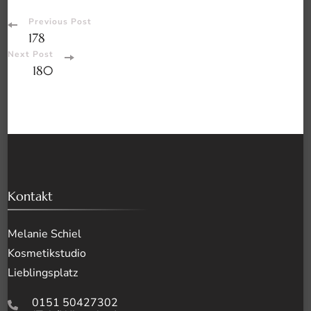
Post
Previous Post
178
Navigation
Next Post
180
Kontakt
Melanie Schiel
Kosmetikstudio
Lieblingsplatz
0151 50427302