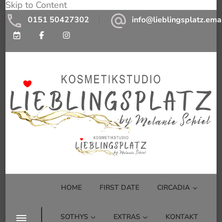
Skip to Content
0151 50427302
info@lieblingsplatz.ema
Kosmetikstudio Lieblingsplatz by
Kosmetikstudio mit Wohlfühlfaktor
Melanie Schiel
HOME
FIRST DATE
CIRCADIA
SOTHYS
EXTRAS
KONTAKT